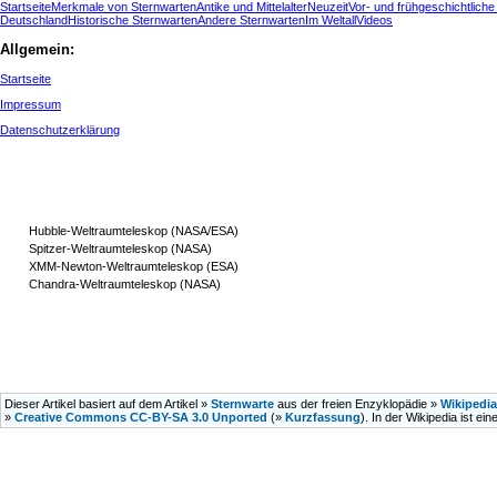
Startseite
Merkmale von Sternwarten
Antike und Mittelalter
Neuzeit
Vor- und frühgeschichtlich
Deutschland
Historische Sternwarten
Andere Sternwarten
Im Weltall
Videos
Allgemein:
Startseite
Impressum
Datenschutzerklärung
Hubble-Weltraumteleskop (NASA/ESA)
Spitzer-Weltraumteleskop (NASA)
XMM-Newton-Weltraumteleskop (ESA)
Chandra-Weltraumteleskop (NASA)
Dieser Artikel basiert auf dem Artikel »
Sternwarte
aus der freien Enzyklopädie »
Wikipedia
»
Creative Commons CC-BY-SA 3.0 Unported
(»
Kurzfassung
). In der Wikipedia ist ein